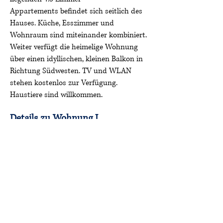
Appartements befindet sich seitlich des
Hauses. Küche, Esszimmer und
Wohnraum sind miteinander kombiniert.
Weiter verfügt die heimelige Wohnung
über einen idyllischen, kleinen Balkon in
Richtung Südwesten. TV und WLAN
stehen kostenlos zur Verfügung.
Haustiere sind willkommen.
Details zu Wohnung I
Personen: 5
Schlafzimmer: 3
Betten: 5, Kinderbett vorhanden
Badezimmer: 1
Separates WC: 1
Ausstattung
Küche: